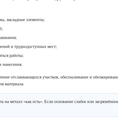
мы, закладные элементы;
й;
ашивания;
нений и труднодоступных мест;
яться работы;
е нанесения.
ление отслаивающихся участков, обеспыливание и обезжиривани
ля материала.
 на металл «как есть». Если основание слабое или загрязнённое