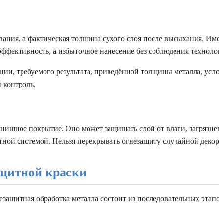
ания, а фактическая толщина сухого слоя после высыхания. Име
эффективность, а избыточное нанесение без соблюдения техноло
ции, требуемого результата, приведённой толщины металла, ус
 контроль.
инишное покрытие. Оно может защищать слой от влаги, загрязне
ной системой. Нельзя перекрывать огнезащиту случайной декора
ащитной краски
незащитная обработка металла состоит из последовательных эта