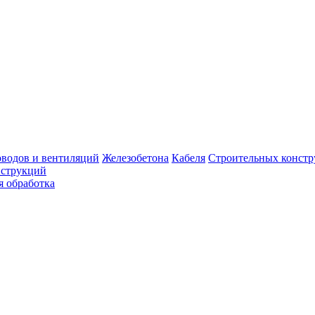
оводов и вентиляций
Железобетона
Кабеля
Строительных конст
нструкций
я обработка