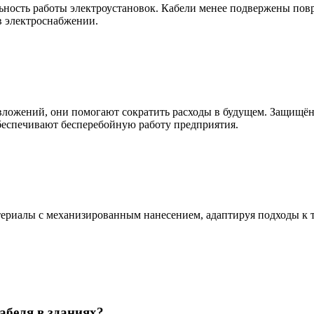
ьность работы электроустановок. Кабели менее подвержены пов
в электроснабжении.
вложений, они помогают сократить расходы в будущем. Защищё
обеспечивают бесперебойную работу предприятия.
риалы с механизированным нанесением, адаптируя подходы к т
абеля в зданиях?