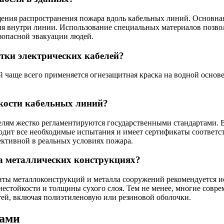
щения распространения пожара вдоль кабельных линий. Основная
ия внутри линии. Использование специальных материалов позволя
езопасной эвакуации людей.
тки электрических кабелей?
 чаще всего применяется огнезащитная краска на водной основе
кости кабельных линий?
белям жестко регламентируются государственными стандартами. 
ходит все необходимые испытания и имеет сертификаты соответст
ктивной в реальных условиях пожара.
а металлических конструкциях?
щиты металлоконструкций и металла сооружений рекомендуется 
гнестойкости и толщины сухого слоя. Тем не менее, многие сов
ей, включая полиэтиленовую или резиновой оболочки.
нами