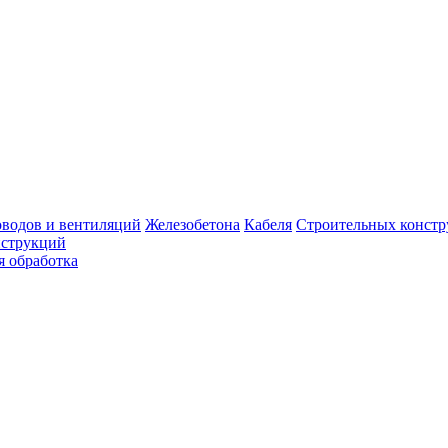
оводов и вентиляций
Железобетона
Кабеля
Строительных конст
нструкций
я обработка