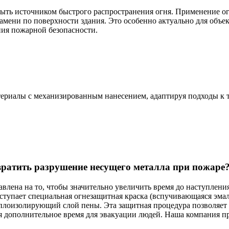
быть источником быстрого распространения огня. Применение о
амени по поверхности здания. Это особенно актуально для объек
ния пожарной безопасности.
риалы с механизированным нанесением, адаптируя подходы к т
вратить разрушение несущего металла при пожаре
лена на то, чтобы значительно увеличить время до наступления
упает специальная огнезащитная краска (вспучивающаяся эмаль)
плоизолирующий слой пены. Эта защитная процедура позволяет 
ая дополнительное время для эвакуации людей. Наша компания 