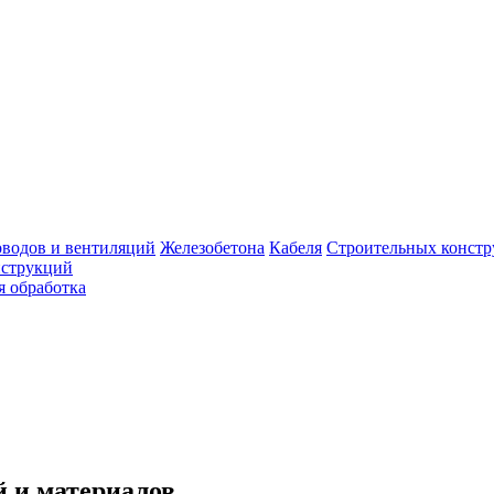
оводов и вентиляций
Железобетона
Кабеля
Строительных конст
нструкций
я обработка
 и материалов