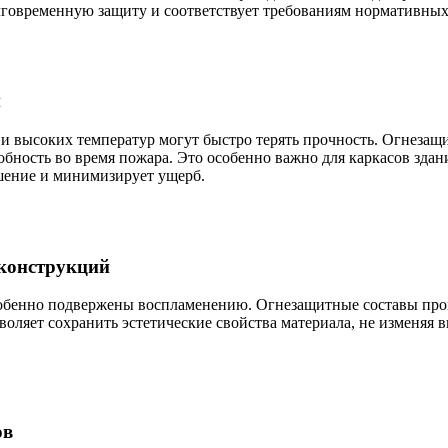
долговременную защиту и соответствует требованиям нормативны
й
и высоких температур могут быстро терять прочность. Огнеза
обность во время пожара. Это особенно важно для каркасов зда
шение и минимизирует ущерб.
конструкций
бенно подвержены воспламенению. Огнезащитные составы прони
зволяет сохранить эстетические свойства материала, не изменяя
ов