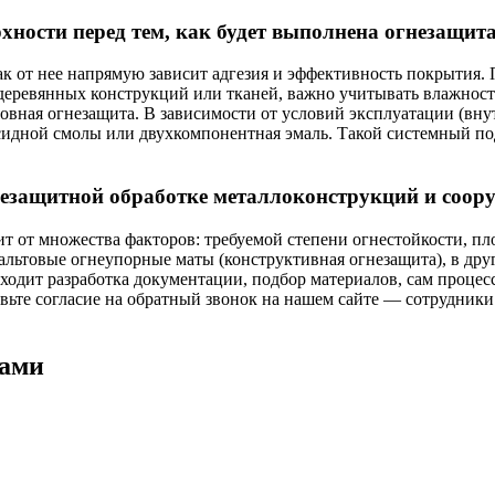
хности перед тем, как будет выполнена огнезащит
к от нее напрямую зависит адгезия и эффективность покрытия. 
деревянных конструкций или тканей, важно учитывать влажность
сновная огнезащита. В зависимости от условий эксплуатации (в
ксидной смолы или двухкомпонентная эмаль. Такой системный п
гнезащитной обработке металлоконструкций и соор
ит от множества факторов: требуемой степени огнестойкости, 
льтовые огнеупорные маты (конструктивная огнезащита), в друг
ходит разработка документации, подбор материалов, сам процес
вьте согласие на обратный звонок на нашем сайте — сотрудники
нами